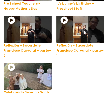
Pre School Teachers –
It’s bunny’s birthday –
Happy Mother’s Day
Preschool Staff
Reflexión – Sacerdote
Reflexión – Sacerdote
Francisco Carvajal – parte-
Francisco Carvajal – parte-
2
1
Celebrando Semana Santa