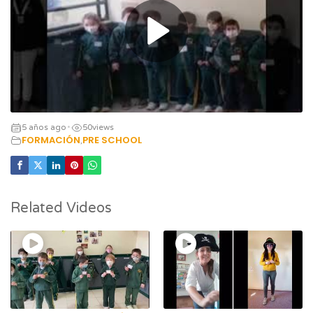
5 años ago
50
views
•
FORMACIÓN
PRE SCHOOL
,
Related Videos