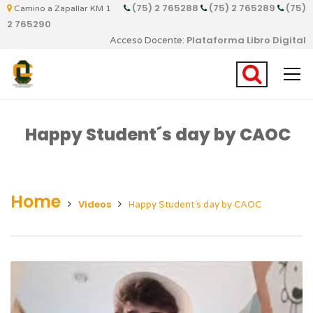
(75) 2 765288
(75) 2 765289
(75)
Camino a Zapallar KM 1
2 765290
Plataforma Libro Digital
Acceso Docente:
Happy Student´s day by CAOC
Home
Videos
Happy Student´s day by CAOC