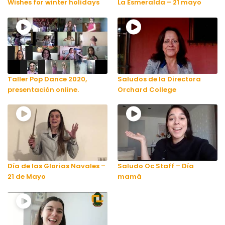
Wishes for winter holidays
La Esmeralda – 21 mayo
Taller Pop Dance 2020,
Saludos de la Directora
presentación online.
Orchard College
Día de las Glorias Navales –
Saludo Oc Staff – Día
21 de Mayo
mamá