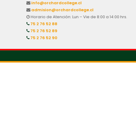
info@orchardcollege.cl
admision@orchardcollege.cl
Horario de Atención: Lun – Vie de 8:00 a 14:00 hrs.
75 2 76 52 88
75 2 76 52 89
75 2 76 52 90