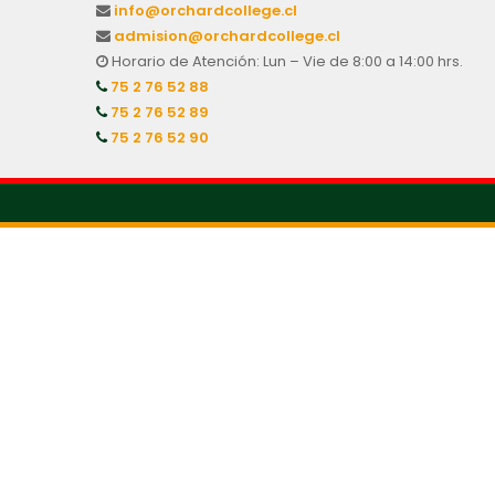
info@orchardcollege.cl
admision@orchardcollege.cl
Horario de Atención: Lun – Vie de 8:00 a 14:00 hrs.
75 2 76 52 88
75 2 76 52 89
75 2 76 52 90