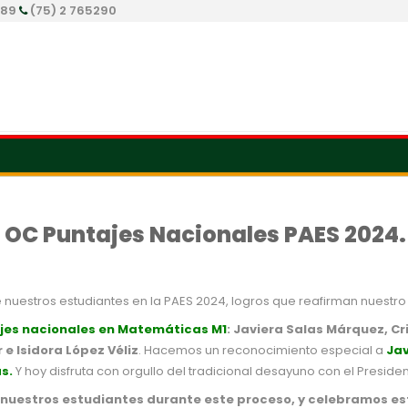
289
(75) 2 765290
OC Puntajes Nacionales PAES 2024.
nuestros estudiantes en la PAES 2024, logros que reafirman nuest
jes nacionales en Matemáticas M1
:
Javiera Salas Márquez, C
e Isidora López Véliz
. Hacemos un reconocimiento especial a
Jav
s.
Y hoy disfruta con orgullo del tradicional desayuno con el Preside
nuestros estudiantes durante este proceso, y celebramos esto