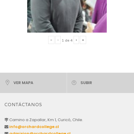
«
‹
›
»
1
de
4
VER MAPA
SUBIR
CONTÁCTANOS
Camino a Zapallar, Km 1, Curicó, Chile.
info@orchardcollege.cl
admision@orchardcollege.cl