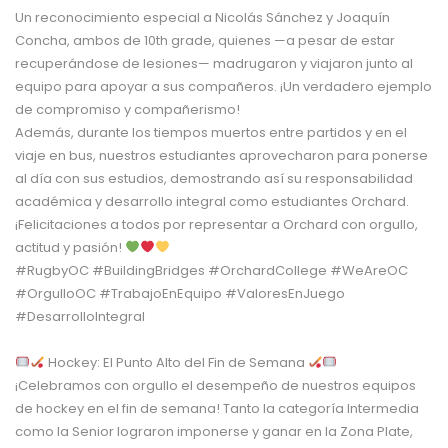
Un reconocimiento especial a Nicolás Sánchez y Joaquín
Concha, ambos de 10th grade, quienes —a pesar de estar
recuperándose de lesiones— madrugaron y viajaron junto al
equipo para apoyar a sus compañeros. ¡Un verdadero ejemplo
de compromiso y compañerismo!
Además, durante los tiempos muertos entre partidos y en el
viaje en bus, nuestros estudiantes aprovecharon para ponerse
al día con sus estudios, demostrando así su responsabilidad
académica y desarrollo integral como estudiantes Orchard.
¡Felicitaciones a todos por representar a Orchard con orgullo,
actitud y pasión!
#RugbyOC #BuildingBridges #OrchardCollege #WeAreOC
#OrgulloOC #TrabajoEnEquipo #ValoresEnJuego
#DesarrolloIntegral
Hockey: El Punto Alto del Fin de Semana
¡Celebramos con orgullo el desempeño de nuestros equipos
de hockey en el fin de semana! Tanto la categoría Intermedia
como la Senior lograron imponerse y ganar en la Zona Plate,