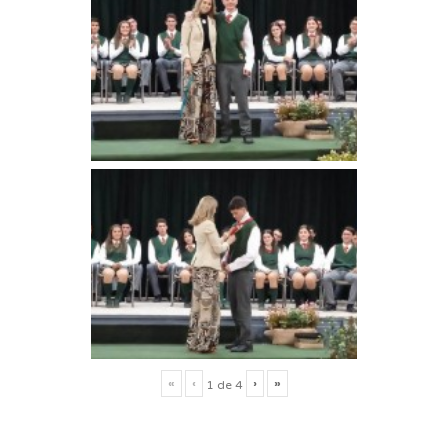
«
‹
›
»
1
de
4