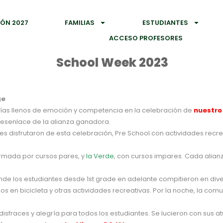
IÓN 2027
FAMILIAS
ESTUDIANTES
ACCESO PROFESORES
School Week 2023
ge
días llenos de emoción y competencia en la celebración de
nuestro 
esenlace de la alianza ganadora.
tes disfrutaron de esta celebración, Pre School con actividades recr
mada por cursos pares, y
la Verde
, con cursos impares. Cada alian
nde los estudiantes desde 1st grade en adelante compitieron en diver
s en bicicleta y otras actividades recreativas. Por la noche, la co
isfraces y alegría para todos los estudiantes. Se lucieron con sus a