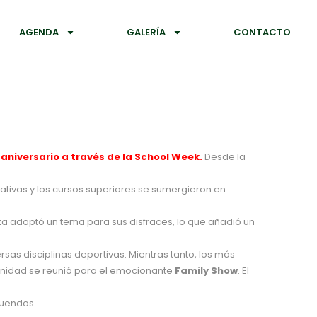
AGENDA
GALERÍA
CONTACTO
aniversario a través de la School Week.
Desde la
eativas y los cursos superiores se sumergieron en
za adoptó un tema para sus disfraces, lo que añadió un
sas disciplinas deportivas. Mientras tanto, los más
munidad se reunió para el emocionante
Family Show
. El
tuendos.