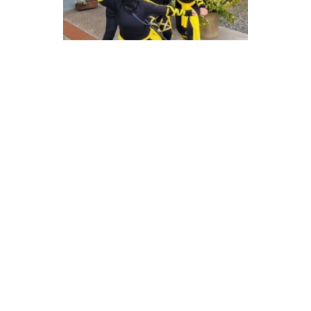
VER MAPA
SUBIR
CONTÁCTANOS
Camino a Zapallar, Km 1, Curicó, Chile.
info@orchardcollege.cl
admision@orchardcollege.cl