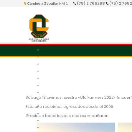
(75) 2 765288
(75) 2 765
Camino a Zapallar KM 1
Sábado 18 tuvimos nuestro «Old Farmers 2022». Encuent
Este año recibimos egresados desde el 2005.
Gracias a todos los que nos acompañaron.