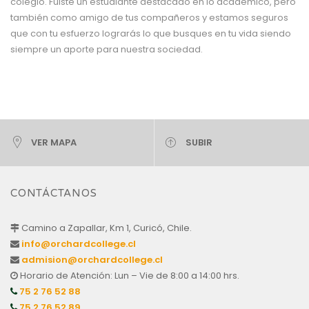
colegio. Fuiste un estudiante destacado en lo académico, pero
también como amigo de tus compañeros y estamos seguros
que con tu esfuerzo lograrás lo que busques en tu vida siendo
siempre un aporte para nuestra sociedad.
VER MAPA
SUBIR
CONTÁCTANOS
Camino a Zapallar, Km 1, Curicó, Chile.
info@orchardcollege.cl
admision@orchardcollege.cl
Horario de Atención: Lun – Vie de 8:00 a 14:00 hrs.
75 2 76 52 88
75 2 76 52 89