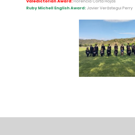
Valedictorian Award:
Florencia Corta Hojas
Ruby Michell English Award:
Javier Verástegui Perry