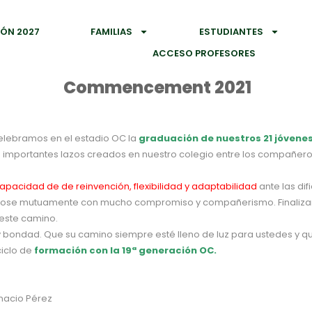
IÓN 2027
FAMILIAS
ESTUDIANTES
ACCESO PROFESORES
Commencement 2021
lebramos en el estadio OC la
graduación de nuestros 21 jóvenes
 importantes lazos creados en nuestro colegio entre los compañeros,
apacidad de de reinvención, flexibilidad y adaptabilidad
ante las di
dándose mutuamente con mucho compromiso y compañerismo. Finalizar
este camino.
 bondad. Que su camino siempre esté lleno de luz para ustedes y 
ciclo de
formación con la 19ª generación OC.
nacio Pérez