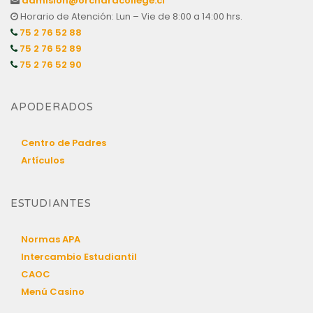
admision@orchardcollege.cl
Horario de Atención: Lun – Vie de 8:00 a 14:00 hrs.
75 2 76 52 88
75 2 76 52 89
75 2 76 52 90
APODERADOS
Centro de Padres
Artículos
ESTUDIANTES
Normas APA
Intercambio Estudiantil
CAOC
Menú Casino