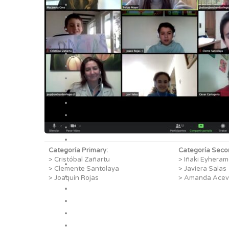
Categoría Primary:
Categoría Seco
> Cristóbal Zañartu
> Iñaki Eyhera
> Clemente Santolaya
> Javiera Salas
> Joaquín Rojas
> Amanda Acev