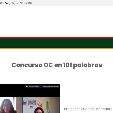
289
(75) 2 765290
Concurso OC en 101 palabras
Preciosos cuentos, anécdotas