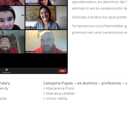
apoderados, ex alumnos de O
enmarcó en la celebración de
Gracias a todos los que parti
Ya tenemos a los flamantes g
premios en una ceremonia vir
ndary:
Categoría Papás – ex alumnos – profesores – a
mendy
> Macarena Pons
> Mariana Letelier
edo.
> Victor Ubilla