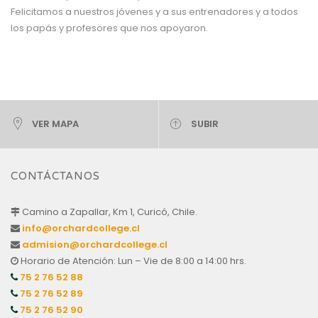
Felicitamos a nuestros jóvenes y a sus entrenadores y a todos
los papás y profesores que nos apoyaron.
VER MAPA
SUBIR
CONTÁCTANOS
Camino a Zapallar, Km 1, Curicó, Chile.
info@orchardcollege.cl
admision@orchardcollege.cl
Horario de Atención: Lun – Vie de 8:00 a 14:00 hrs.
75 2 76 52 88
75 2 76 52 89
75 2 76 52 90