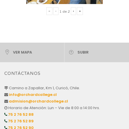
«
‹
›
»
1
de
2
VER MAPA
SUBIR
CONTÁCTANOS
Camino a Zapallar, Km 1, Curicó, Chile.
info@orchardcollege.cl
admision@orchardcollege.cl
Horario de Atención: Lun – Vie de 8:00 a 14:00 hrs.
75 2 76 52 88
75 2 76 52 89
75 2 76 52 90