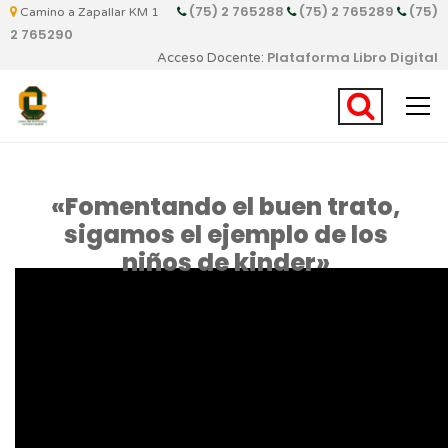
(75) 2 765288
(75) 2 765289
(75)
Camino a Zapallar KM 1
2 765290
Plataforma Libro Digital
Acceso Docente:
«Fomentando el buen trato,
sigamos el ejemplo de los
niños de kinder»