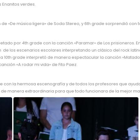
s Enanitos verdes.
n de «De música ligera» de Soda Stereo, y 6th grade sorprendió con t
pretado por 4th grade con la canción «Paramar» de Los prisioneros. E
de los escenarios escolares interpretando un clásico del rock latino
a 10th grade interpretó de manera espectacular la canción «Matador
anción «A rodar mi vida» de Fito Paez.
 con la hermosa escenografía y de todos los profesores que ayudaro
n de manera extraordinaria para que todo funcionara de la mejor m