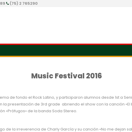
289
(75) 2 765290
Music Festival 2016
tema de fondo el Rock Latino, y participaron alumnos desde 1st a Sen
n la presentación de 3rd grade abriendo el show con la canción «El 
ción «Prófugos» de la banda Soda Stereo.
 de la irreverencia de Charly García y su canción «No me dejan salir»