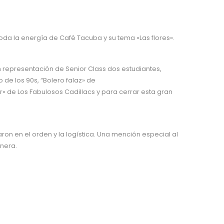
oda la energía de Café Tacuba y su tema «Las flores».
n representación de Senior Class dos estudiantes,
 de los 90s, “Bolero falaz» de
» de Los Fabulosos Cadillacs y para cerrar esta gran
n en el orden y la logística. Una mención especial al
anera.