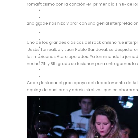
romanticismo con la canción «Mi primer día sin ti» de lo
2nd grade nos hizo vibrar con una genial interpretació
Uno de los grandes clásicos del rock chileno fue inter
Jesús Torrealba y Juan Pablo Sandoval, se despidieron 
los mexicanos Aterciopelados. Ya terminando la jornad
noche 7th y 8th grade se fusionan para entregarnos la c
Cabe destacar el gran apoyo del departamento de Arte
equipo de auxiliares y administrativos que colaboraro